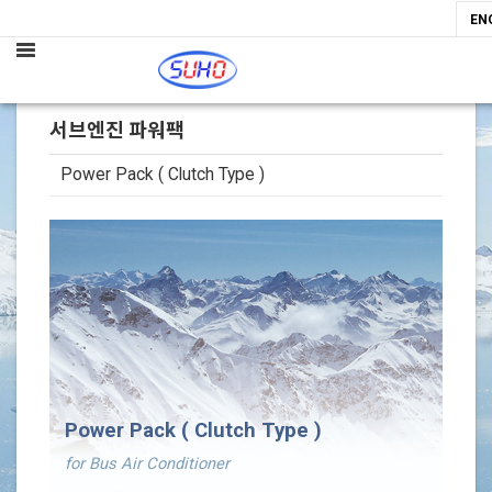
EN
서브엔진 파워팩
Power Pack ( Clutch Type )
본문
Power Pack ( Clutch Type )
for Bus Air Conditioner